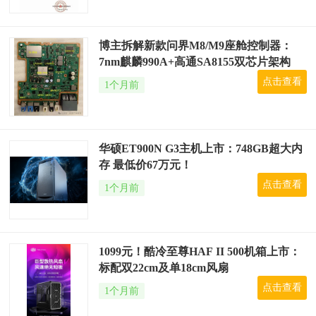
博主拆解新款问界M8/M9座舱控制器：
7nm麒麟990A+高通SA8155双芯片架构
点击查看
1个月前
华硕ET900N G3主机上市：748GB超大内
存 最低价67万元！
点击查看
1个月前
1099元！酷冷至尊HAF II 500机箱上市：
标配双22cm及单18cm风扇
点击查看
1个月前