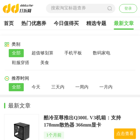
登录
首页
热门优惠券
今日值得买
精选专题
最新文章
类别
全部
超值够划算
手机平板
数码家电
鞋服穿搭
美食
推荐时间
全部
今天
三天内
一周内
一月内
最新文章
酷冷至尊推出Q300L V3机箱：支持
178mm散热器 366mm显卡
点击查看
1个月前