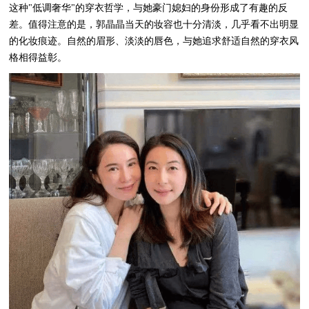
这种"低调奢华"的穿衣哲学，与她豪门媳妇的身份形成了有趣的反
差。值得注意的是，郭晶晶当天的妆容也十分清淡，几乎看不出明显
的化妆痕迹。自然的眉形、淡淡的唇色，与她追求舒适自然的穿衣风
格相得益彰。