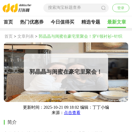
登录
首页
热门优惠券
今日值得买
精选专题
最新文章
首页
>
文章列表
>
郭晶晶与闺蜜在豪宅里聚会！穿V领衬衫+针织
衫，高级、显贵又松弛
郭晶晶与闺蜜在豪宅里聚会！
穿V领衬衫+针织衫，高级、
显贵又松弛
更新时间：2025-10-21 09:18:02 编辑：丁丁小编
来源：
点击查看
简介