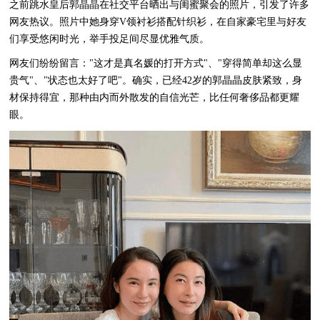
之前跳水皇后郭晶晶在社交平台晒出与闺蜜聚会的照片，引发了许多
网友热议。照片中她身穿V领衬衫搭配针织衫，在自家豪宅里与好友
们享受悠闲时光，举手投足间尽显优雅气质。
网友们纷纷留言："这才是真名媛的打开方式"、"穿得简单却这么显
贵气"、"状态也太好了吧"。确实，已经42岁的郭晶晶皮肤紧致，身
材保持得宜，那种由内而外散发的自信光芒，比任何奢侈品都更耀
眼。