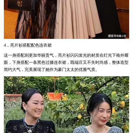
4，亮片衫搭配配色连衣裙
这一身搭配则更加华丽贵气，亮片衫闪闪发光的材质在灯光下格外耀
眼，下身搭配一条黑色过膝连衣裙，既端庄又不失时尚感，整体造型
简约大气，完美展现了她作为豪门太太的优雅气质。