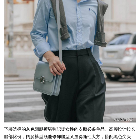
下装选择的灰色阔腿裤堪称职场女性的衣橱必备单品。高腰设计拉长
腿部比例，阔腿裤型既能修饰腿型又显得随性大方，搭配黑色尖头