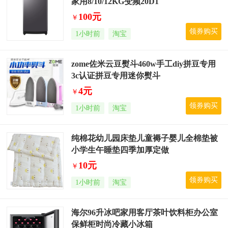
家用8/10/12KG变频20D1
100元
￥
领券购买
1小时前
淘宝
zome佐米云豆熨斗460w手工diy拼豆专用
3c认证拼豆专用迷你熨斗
4元
￥
领券购买
1小时前
淘宝
纯棉花幼儿园床垫儿童褥子婴儿全棉垫被
小学生午睡垫四季加厚定做
10元
￥
领券购买
1小时前
淘宝
海尔96升冰吧家用客厅茶叶饮料柜办公室
保鲜柜时尚冷藏小冰箱