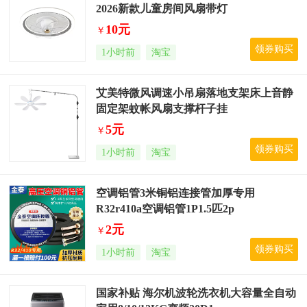
2026新款儿童房间风扇带灯
10元
￥
领券购买
1小时前
淘宝
艾美特微风调速小吊扇落地支架床上音静
固定架蚊帐风扇支撑杆子挂
5元
￥
领券购买
1小时前
淘宝
空调铝管3米铜铝连接管加厚专用
R32r410a空调铝管1P1.5匹2p
2元
￥
领券购买
1小时前
淘宝
国家补贴 海尔机波轮洗衣机大容量全自动