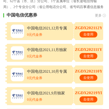
司、62个县（市、区）分公司、1个直属单位（省长途电信传输
局）、2个专业分公司（省公用电话分公司、省号码百事通信息服务
分公司，控股公众信息产业有限公司、公众信息集成有限公司。公司
中国电信优惠券
更多
总资产490亿元，主实业从业人员5.3万人。浙江公司在网络、品牌、
技术、人才等方面独具优势，位列全国前茅。我们深知客户是企业立
ZGDX202112YZ
中国电信2021,12月专属
足之根本：长期秉承“用心服务，用户至上”的理念，全情服务近1800
优惠券
去使用
0元代金券
万固定电话用户，800万宽带客户，800万移动客户。
ZGDX202111YD
中国电信2021,11月独家
优惠券
去使用
0元代金券
ZGDX202110YZ
中国电信2021,10月专属
优惠券
去使用
0元代金券
ZGDX20219YDJ
中国电信2021,9月独家
优惠券
去使用
0元代金券