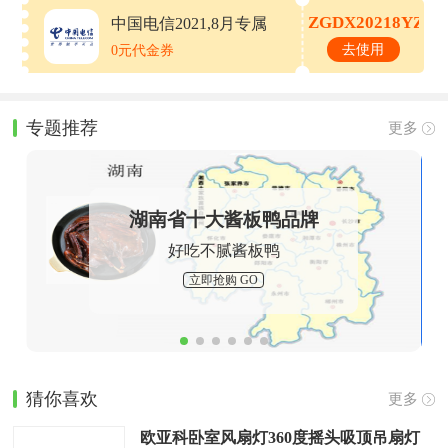
ZGDX20218YZS
中国电信2021,8月专属
优惠券
去使用
0元代金券
专题推荐
更多
湖南省十大酱板鸭品牌
好吃不腻酱板鸭
立即抢购 GO
猜你喜欢
更多
欧亚科卧室风扇灯360度摇头吸顶吊扇灯