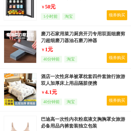
50元
￥
领券购买
1小时前
淘宝
磨刀石家用菜刀厨房开刃专用双面细磨剪
刀超细磨刀器油石磨刀神器
1元
￥
领券购买
40分钟前
淘宝
酒店一次性床单被罩枕套四件套旅行旅游
双人加厚床上用品隔脏便携
4.1元
￥
领券购买
40分钟前
淘宝
巴迪高一次性内衣粉底液文胸胸罩女旅游
必备用品内裤套装独立包装