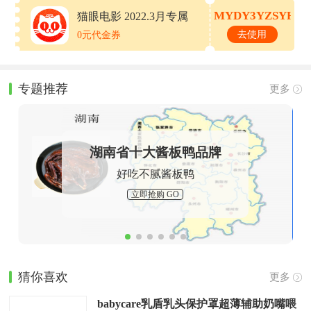
MYDY3YZSYHQ
猫眼电影 2022.3月专属
优惠券
去使用
0元代金券
专题推荐
更多
湖南省十大酱板鸭品牌
好吃不腻酱板鸭
立即抢购 GO
猜你喜欢
更多
babycare乳盾乳头保护罩超薄辅助奶嘴喂