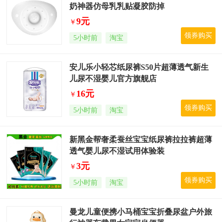
奶神器仿母乳乳贴凝胶防掉
9元
￥
领券购买
5小时前
淘宝
安儿乐小轻芯纸尿裤S50片超薄透气新生
儿尿不湿婴儿官方旗舰店
16元
￥
领券购买
5小时前
淘宝
新黑金帮奢柔蚕丝宝宝纸尿裤拉拉裤超薄
透气婴儿尿不湿试用体验装
3元
￥
领券购买
5小时前
淘宝
曼龙儿童便携小马桶宝宝折叠尿盆户外旅