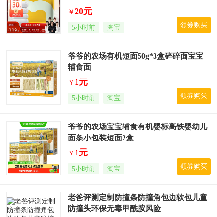
20元
￥
领券购买
5小时前
淘宝
爷爷的农场有机短面50g*3盒碎碎面宝宝
辅食面
1元
￥
领券购买
5小时前
淘宝
爷爷的农场宝宝辅食有机婴标高铁婴幼儿
面条小包装短面2盒
1元
￥
领券购买
5小时前
淘宝
老爸评测定制防撞条防撞角包边软包儿童
防撞头环保无毒甲酰胺风险