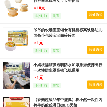
行神器车载男女宝宝坐便器
10元
￥
领券购买
5小时前
淘宝
爷爷的农场宝宝辅食有机婴标高铁婴幼儿
面条小包装宝宝面碎碎面
1元
￥
领券购买
5小时前
淘宝
小桌板隔脏膜透明防水加厚旅游便携出行
一次性防尘罩高铁飞机通用
1元
￥
领券购买
4小时前
淘宝
【香菇超级88年中盛典】棉小然一次性内
裤牛奶般丝滑日抛EO灭菌